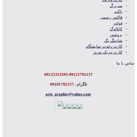
سربرگ
پاکت
فاکتور رسمی
فولدر
کاتالوگ
بروشور
شاپینگ بگ
کارت دعوت نمایشگاه
کارت تبریک نوروز
تماس با ما
09125353595-09121792157
تلگرام :
09101792157
arte_graphic@yahoo.com