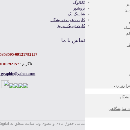
کاتالوگ
یر
بروشور
ان
شاپینگ بگ
کارت دعوت نمایشگاه
کارت تبریک نوروز
زشک
لم
تماس با ما
ر
5353595-09121792157
تلگرام :
9101792157
e_graphic@yahoo.com
ر| روز زن
یشگاه
ت نمایشگاهی
تمامی حقوق مادی و معنوی وب سایت متعلق به Arte Digital می باشد.