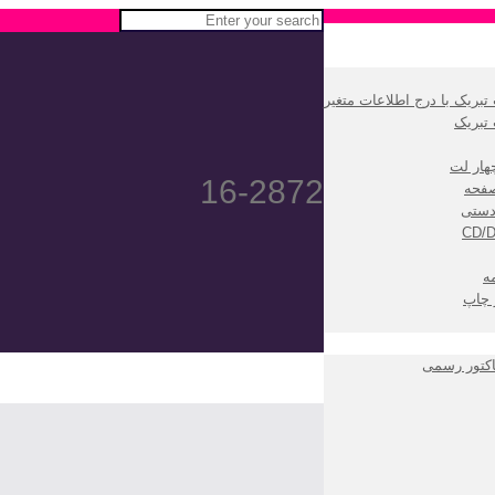
بریک با درج اطلاعات متغیر
تبریک
هار لت
16-2872
دستی
ه
 چاپ
اکتور رسمی