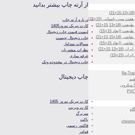
از آرته چاپ بیشتر بدانید
)
 سین،باستانی (15×15)
درباره آرته چاپ
×15,13×21)
کارت تبریک نوروز1405
ت (ابعاد 15×15)
لیست قیمت چاپ دیجیتال
×13,15×21)
چاپ دیجیتال چیست
ی (ابعاد 15×15)
سوالات متداول
15,13×21)
نظرات مشتریان
 (15×15)
غرفه سازی
چاپ دیجیتال در محدوده ونک
چاپ دیجیتال
یم
کارت تبریک نوروز 1405
کارت ویزیت
اه
سربرگ
پاکت
فاکتور رسمی
فولدر