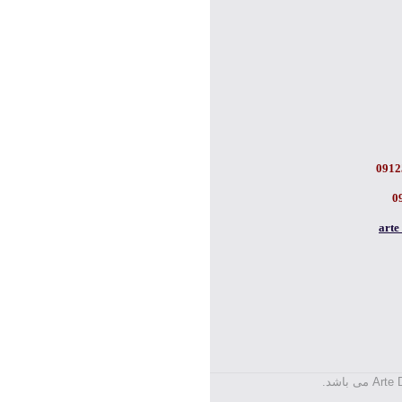
0912
0
art