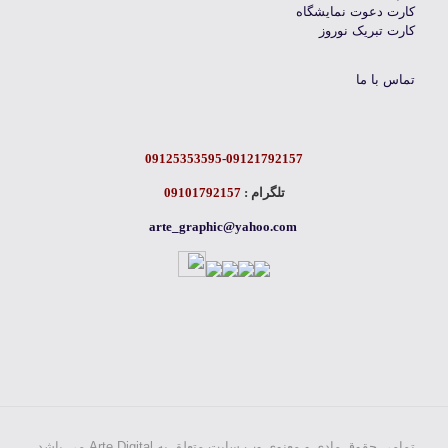
کارت دعوت نمایشگاه
کارت تبریک نوروز
تماس با ما
09125353595-09121792157
تلگرام :
09101792157
arte_graphic@yahoo.com
تمامی حقوق مادی و معنوی وب سایت متعلق به Arte Digital می باشد.