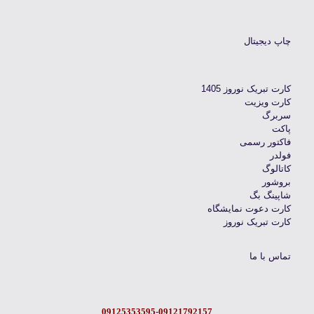
چاپ دیجیتال
کارت تبریک نوروز 1405
کارت ویزیت
سربرگ
پاکت
فاکتور رسمی
فولدر
کاتالوگ
بروشور
شاپینگ بگ
کارت دعوت نمایشگاه
کارت تبریک نوروز
تماس با ما
09125353595-09121792157