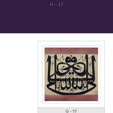
G – 17