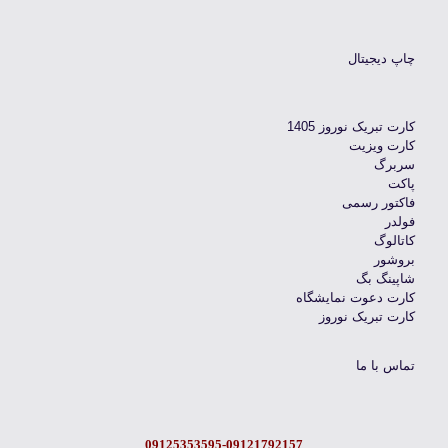
چاپ دیجیتال
کارت تبریک نوروز 1405
کارت ویزیت
سربرگ
پاکت
فاکتور رسمی
فولدر
کاتالوگ
بروشور
شاپینگ بگ
کارت دعوت نمایشگاه
کارت تبریک نوروز
تماس با ما
09125353595-09121792157