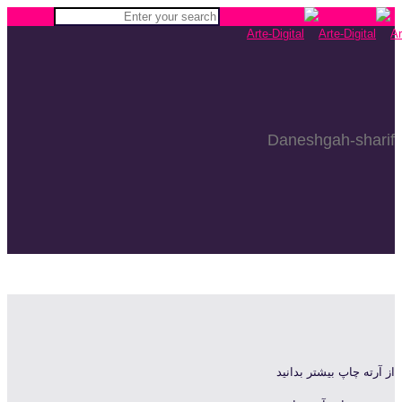
Daneshgah-sharif
از آرته چاپ بیشتر بدانید