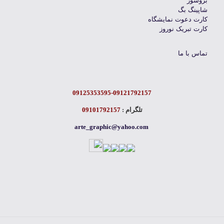
بروشور
شاپینگ بگ
کارت دعوت نمایشگاه
کارت تبریک نوروز
تماس با ما
09125353595-09121792157
تلگرام :
09101792157
arte_graphic@yahoo.com