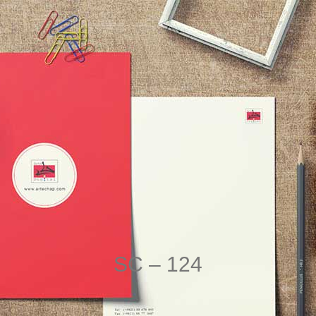
SC – 124